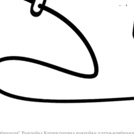
омбинация"
Выкройка
Корректировка выкройки платья-комбинац