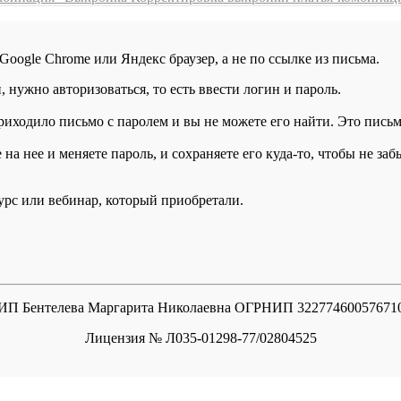
 Google Chrome или Яндекс браузер, а не по ссылке из письма.
нужно авторизоваться, то есть ввести логин и пароль.
иходило письмо с паролем и вы не можете его найти. Это письмо
а нее и меняете пароль, и сохраняете его куда-то, чтобы не заб
курс или вебинар, который приобретали.
ИП Бентелева Маргарита Николаевна ОГРНИП 32277460057671
Лицензия № Л035-01298-77/02804525