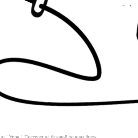
ина"
Урок 1 Построение базовой основы брюк