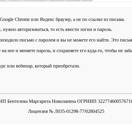
 Google Chrome или Яндекс браузер, а не по ссылке из письма.
нужно авторизоваться, то есть ввести логин и пароль.
иходило письмо с паролем и вы не можете его найти. Это письмо
а нее и меняете пароль, и сохраняете его куда-то, чтобы не заб
курс или вебинар, который приобретали.
ИП Бентелева Маргарита Николаевна ОГРНИП 32277460057671
Лицензия № Л035-01298-77/02804525