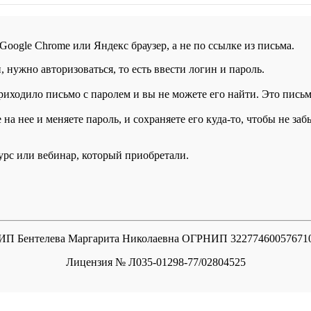
 Google Chrome или Яндекс браузер, а не по ссылке из письма.
нужно авторизоваться, то есть ввести логин и пароль.
иходило письмо с паролем и вы не можете его найти. Это письмо
а нее и меняете пароль, и сохраняете его куда-то, чтобы не заб
курс или вебинар, который приобретали.
ИП Бентелева Маргарита Николаевна ОГРНИП 32277460057671
Лицензия № Л035-01298-77/02804525