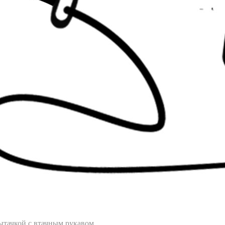
ытачкой с втачным рукавом