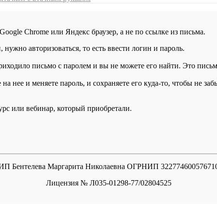
 Google Chrome или Яндекс браузер, а не по ссылке из письма.
нужно авторизоваться, то есть ввести логин и пароль.
иходило письмо с паролем и вы не можете его найти. Это письмо
а нее и меняете пароль, и сохраняете его куда-то, чтобы не заб
курс или вебинар, который приобретали.
ИП Бентелева Маргарита Николаевна ОГРНИП 32277460057671
Лицензия № Л035-01298-77/02804525