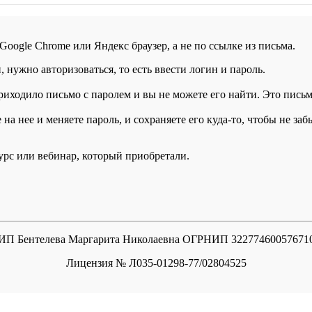
 Google Chrome или Яндекс браузер, а не по ссылке из письма.
нужно авторизоваться, то есть ввести логин и пароль.
иходило письмо с паролем и вы не можете его найти. Это письмо
а нее и меняете пароль, и сохраняете его куда-то, чтобы не заб
курс или вебинар, который приобретали.
ИП Бентелева Маргарита Николаевна ОГРНИП 32277460057671
Лицензия № Л035-01298-77/02804525