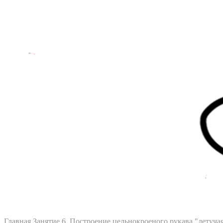
Главная
Занятие 6. Построение цельнокроеного рукава "летуч