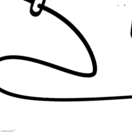
ая мышь"