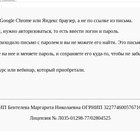
 Google Chrome или Яндекс браузер, а не по ссылке из письма.
нужно авторизоваться, то есть ввести логин и пароль.
иходило письмо с паролем и вы не можете его найти. Это письмо
а нее и меняете пароль, и сохраняете его куда-то, чтобы не заб
курс или вебинар, который приобретали.
ИП Бентелева Маргарита Николаевна ОГРНИП 32277460057671
Лицензия № Л035-01298-77/02804525