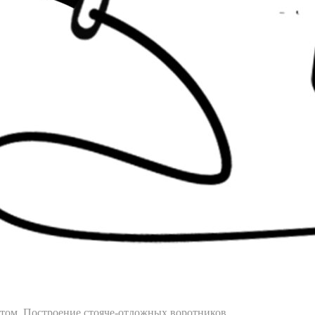
ртом. Построение стояче-отложных воротников