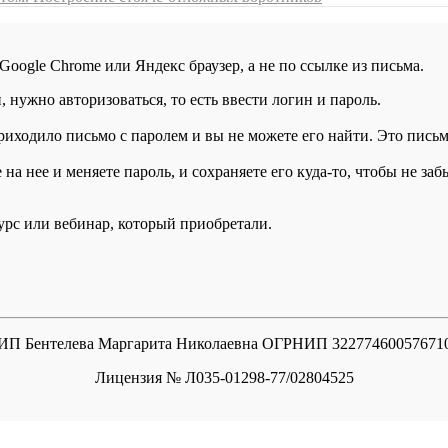
 Google Chrome или Яндекс браузер, а не по ссылке из письма.
нужно авторизоваться, то есть ввести логин и пароль.
иходило письмо с паролем и вы не можете его найти. Это письмо
а нее и меняете пароль, и сохраняете его куда-то, чтобы не заб
курс или вебинар, который приобретали.
ИП Бентелева Маргарита Николаевна ОГРНИП 32277460057671
Лицензия № Л035-01298-77/02804525