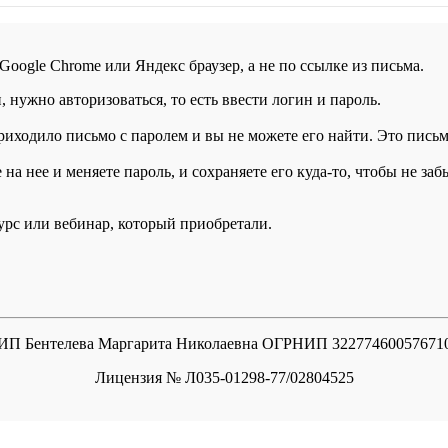
 Google Chrome или Яндекс браузер, а не по ссылке из письма.
нужно авторизоваться, то есть ввести логин и пароль.
иходило письмо с паролем и вы не можете его найти. Это письмо
а нее и меняете пароль, и сохраняете его куда-то, чтобы не заб
курс или вебинар, который приобретали.
ИП Бентелева Маргарита Николаевна ОГРНИП 32277460057671
Лицензия № Л035-01298-77/02804525