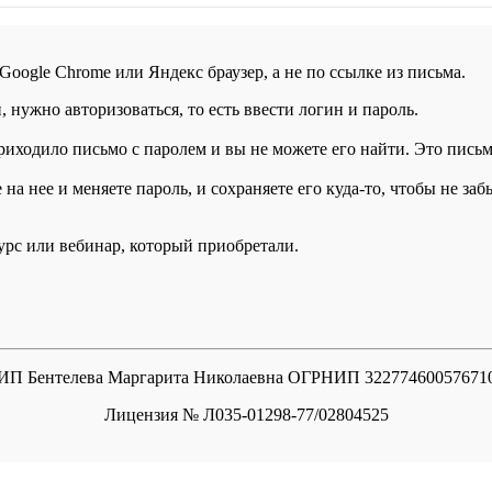
 Google Chrome или Яндекс браузер, а не по ссылке из письма.
нужно авторизоваться, то есть ввести логин и пароль.
иходило письмо с паролем и вы не можете его найти. Это письмо
а нее и меняете пароль, и сохраняете его куда-то, чтобы не заб
курс или вебинар, который приобретали.
ИП Бентелева Маргарита Николаевна ОГРНИП 32277460057671
Лицензия № Л035-01298-77/02804525