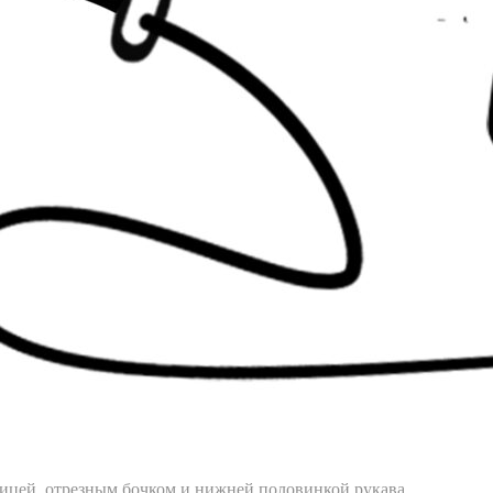
овицей, отрезным бочком и нижней половинкой рукава