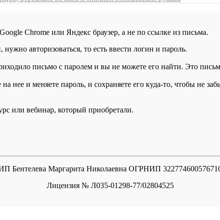
 Google Chrome или Яндекс браузер, а не по ссылке из письма.
нужно авторизоваться, то есть ввести логин и пароль.
иходило письмо с паролем и вы не можете его найти. Это письмо
а нее и меняете пароль, и сохраняете его куда-то, чтобы не заб
курс или вебинар, который приобретали.
ИП Бентелева Маргарита Николаевна ОГРНИП 32277460057671
Лицензия № Л035-01298-77/02804525