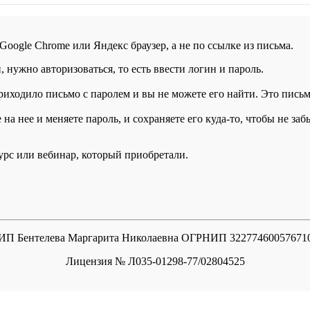
 Google Chrome или Яндекс браузер, а не по ссылке из письма.
нужно авторизоваться, то есть ввести логин и пароль.
иходило письмо с паролем и вы не можете его найти. Это письмо
а нее и меняете пароль, и сохраняете его куда-то, чтобы не заб
курс или вебинар, который приобретали.
ИП Бентелева Маргарита Николаевна ОГРНИП 32277460057671
Лицензия № Л035-01298-77/02804525