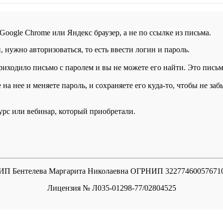
 Google Chrome или Яндекс браузер, а не по ссылке из письма.
нужно авторизоваться, то есть ввести логин и пароль.
иходило письмо с паролем и вы не можете его найти. Это письмо
а нее и меняете пароль, и сохраняете его куда-то, чтобы не заб
курс или вебинар, который приобретали.
ИП Бентелева Маргарита Николаевна ОГРНИП 32277460057671
Лицензия № Л035-01298-77/02804525