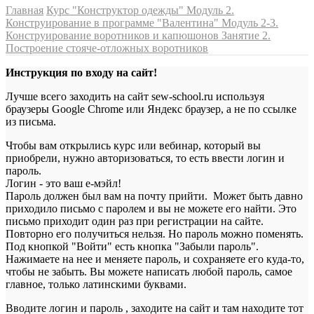
Главная
Курс "Конструктор одежды"
Модуль 2.
Конструирование в программе "Валентина"
Модуль 2-3.
Конструирование воротников и капюшонов
Занятие 2.
Построение стояче-отложных воротников
Инструкция по входу на сайт!
Лучше всего заходить на сайт sew-school.ru используя
браузеры Google Chrome или Яндекс браузер, а не по ссылке
из письма.
Чтобы вам открылись курс или вебинар, который вы
приобрели, нужно авторизоваться, то есть ввести логин и
пароль.
Логин - это ваш е-мэйл!
Пароль должен был вам на почту прийти. Может быть давно
приходило письмо с паролем и вы не можете его найти. Это
письмо приходит один раз при регистрации на сайте.
Повторно его получиться нельзя. Но пароль можно поменять.
Под кнопкой "Войти" есть кнопка "Забыли пароль".
Нажимаете на нее и меняете пароль, и сохраняете его куда-то,
чтобы не забыть. Вы можете написать любой пароль, самое
главное, только латинскими буквами.
Вводите логин и пароль , заходите на сайт и там находите тот