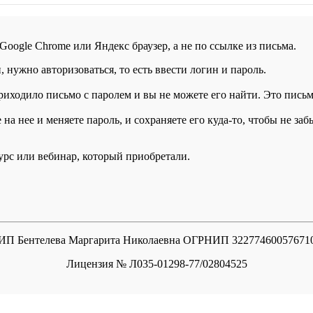
 Google Chrome или Яндекс браузер, а не по ссылке из письма.
нужно авторизоваться, то есть ввести логин и пароль.
иходило письмо с паролем и вы не можете его найти. Это письмо
а нее и меняете пароль, и сохраняете его куда-то, чтобы не заб
курс или вебинар, который приобретали.
ИП Бентелева Маргарита Николаевна ОГРНИП 32277460057671
Лицензия № Л035-01298-77/02804525