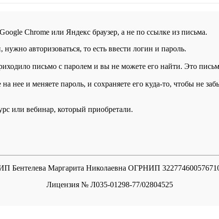
 Google Chrome или Яндекс браузер, а не по ссылке из письма.
нужно авторизоваться, то есть ввести логин и пароль.
иходило письмо с паролем и вы не можете его найти. Это письмо
а нее и меняете пароль, и сохраняете его куда-то, чтобы не заб
курс или вебинар, который приобретали.
ИП Бентелева Маргарита Николаевна ОГРНИП 32277460057671
Лицензия № Л035-01298-77/02804525