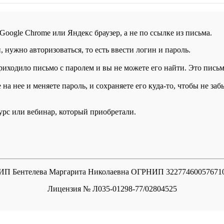
 Google Chrome или Яндекс браузер, а не по ссылке из письма.
нужно авторизоваться, то есть ввести логин и пароль.
иходило письмо с паролем и вы не можете его найти. Это письмо
а нее и меняете пароль, и сохраняете его куда-то, чтобы не заб
курс или вебинар, который приобретали.
ИП Бентелева Маргарита Николаевна ОГРНИП 32277460057671
Лицензия № Л035-01298-77/02804525