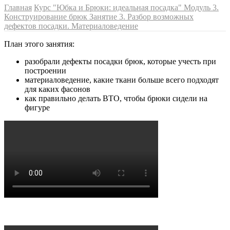
Главная
Курс "Юбка и Брюки: идеальная посадка"
Модуль 3.
Конструирование брюк
Занятие 3. Разбор возможных
дефектов посадки. Материаловедение
План этого занятия:
разобрали дефекты посадки брюк, которые учесть при
построении
материаловедение, какие ткани больше всего подходят
для каких фасонов
как правильно делать ВТО, чтобы брюки сидели на
фигуре