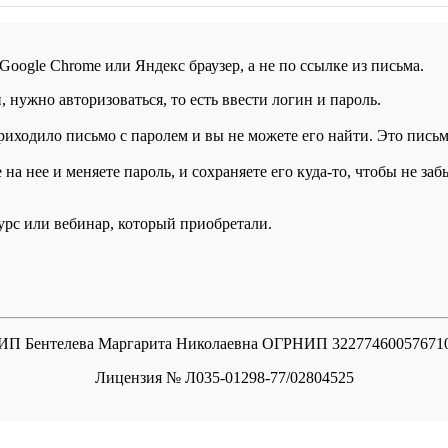
 Google Chrome или Яндекс браузер, а не по ссылке из письма.
нужно авторизоваться, то есть ввести логин и пароль.
иходило письмо с паролем и вы не можете его найти. Это письмо
а нее и меняете пароль, и сохраняете его куда-то, чтобы не заб
курс или вебинар, который приобретали.
ИП Бентелева Маргарита Николаевна ОГРНИП 32277460057671
Лицензия № Л035-01298-77/02804525