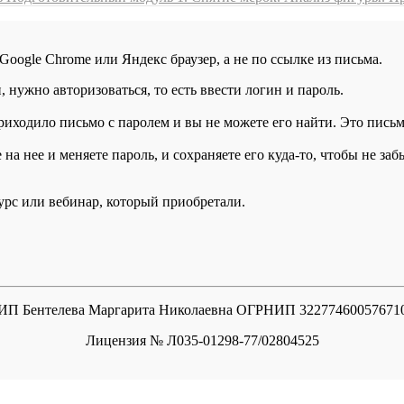
 Google Chrome или Яндекс браузер, а не по ссылке из письма.
нужно авторизоваться, то есть ввести логин и пароль.
иходило письмо с паролем и вы не можете его найти. Это письмо
а нее и меняете пароль, и сохраняете его куда-то, чтобы не заб
курс или вебинар, который приобретали.
ИП Бентелева Маргарита Николаевна ОГРНИП 32277460057671
Лицензия № Л035-01298-77/02804525