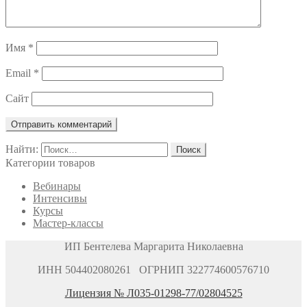
Имя
*
Email
*
Сайт
Найти:
Категории товаров
Вебинары
Интенсивы
Курсы
Мастер-классы
ИП Бентелева Маргарита Николаевна
ИНН 504402080261 ОГРНИП 322774600576710
Лицензия № Л035-01298-77/02804525