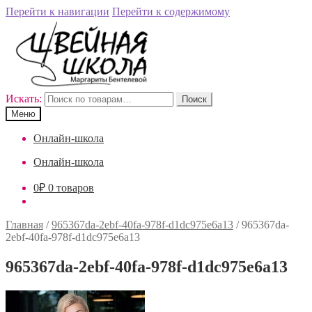
Перейти к навигации
Перейти к содержимому
Искать:
Поиск
Меню
Онлайн-школа
Онлайн-школа
0
₽
0 товаров
Главная
/
965367da-2ebf-40fa-978f-d1dc975e6a13
/
965367da-
2ebf-40fa-978f-d1dc975e6a13
965367da-2ebf-40fa-978f-d1dc975e6a13