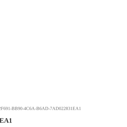
F691-BB90-4C6A-B6AD-7AD022831EA1
1EA1