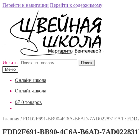
Перейти к навигации
Перейти к содержимому
Искать:
Поиск
Меню
Онлайн-школа
Онлайн-школа
0
₽
0 товаров
Главная
/
FDD2F691-BB90-4C6A-B6AD-7AD022831EA1
/
FDD2
FDD2F691-BB90-4C6A-B6AD-7AD02283