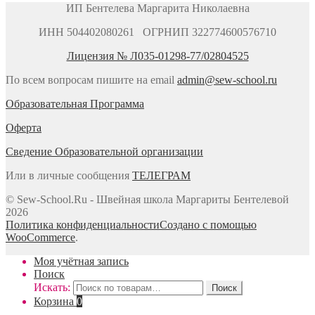
ИП Бентелева Маргарита Николаевна
ИНН 504402080261 ОГРНИП 322774600576710
Лицензия № Л035-01298-77/02804525
По всем вопросам пишите на email
admin@sew-school.ru
Образовательная Программа
Оферта
Сведение Образовательной организации
Или в личные сообщения
ТЕЛЕГРАМ
© Sew-School.Ru - Швейная школа Маргариты Бентелевой
2026
Политика конфиденциальности
Создано с помощью
WooCommerce
.
Моя учётная запись
Поиск
Искать:
Поиск
Корзина
0