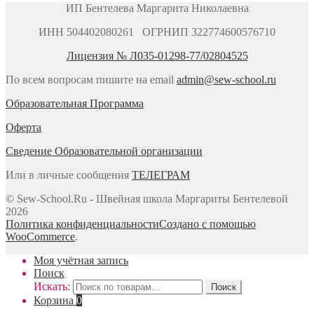
ИП Бентелева Маргарита Николаевна
ИНН 504402080261 ОГРНИП 322774600576710
Лицензия № Л035-01298-77/02804525
По всем вопросам пишите на email
admin@sew-school.ru
Образовательная Программа
Оферта
Сведение Образовательной организации
Или в личные сообщения
ТЕЛЕГРАМ
© Sew-School.Ru - Швейная школа Маргариты Бентелевой
2026
Политика конфиденциальности
Создано с помощью
WooCommerce
.
Моя учётная запись
Поиск
Искать:
Поиск
Корзина
0