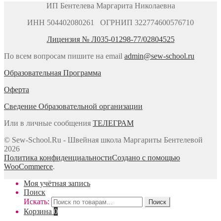
ИП Бентелева Маргарита Николаевна
ИНН 504402080261 ОГРНИП 322774600576710
Лицензия № Л035-01298-77/02804525
По всем вопросам пишите на email
admin@sew-school.ru
Образовательная Программа
Оферта
Сведение Образовательной организации
Или в личные сообщения
ТЕЛЕГРАМ
© Sew-School.Ru - Швейная школа Маргариты Бентелевой
2026
Политика конфиденциальности
Создано с помощью
WooCommerce
.
Моя учётная запись
Поиск
Искать:
Поиск
Корзина
0