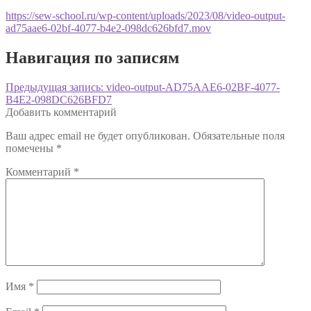
https://sew-school.ru/wp-content/uploads/2023/08/video-output-
ad75aae6-02bf-4077-b4e2-098dc626bfd7.mov
Навигация по записям
Предыдущая запись:
video-output-AD75AAE6-02BF-4077-
B4E2-098DC626BFD7
Добавить комментарий
Ваш адрес email не будет опубликован.
Обязательные поля
помечены
*
Комментарий
*
Имя
*