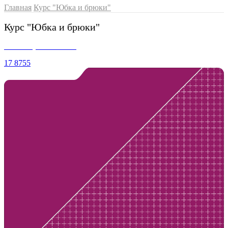
Главная
Курс "Юбка и брюки"
Курс "Юбка и брюки"
Вебинары 1 поток
17
8755