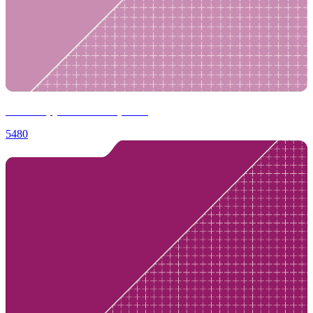
Пошив рубашки-оверсайз
5480