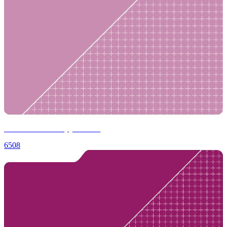
Пошив платья-рубашки
6508