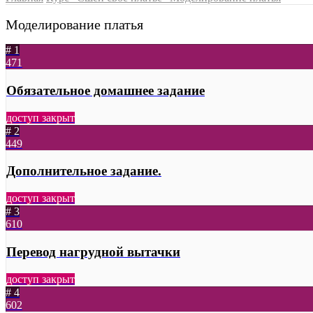
Моделирование платья
# 1
471
Обязательное домашнее задание
доступ закрыт
# 2
449
Дополнительное задание.
доступ закрыт
# 3
610
Перевод нагрудной вытачки
доступ закрыт
# 4
602