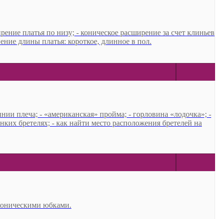
ение платья по низу; - коническое расширение за счет клиньев
ение длины платья: короткое, длинное в пол.
ии плеча; - «американская» пройма; - горловина «лодочка»; -
нких бретелях; - как найти место расположения бретелей на
 коническими юбками.