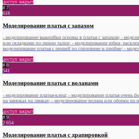
доступ закрыт
# 7
618
Моделирование платья с запахом
- моделирование выкройки основы в платья с запахом; - модел
или складками по линии талии; - моделирование юбки, расклеш
моделирование платья с рюшей по горловине и пройме; - модел
доступ закрыт
# 8
541
Моделирование платья с воланами
- моделирование платья-клеш; - моделирование платья очень б
на завязках на лямках; - моделирование волана или оборки по н
доступ закрыт
# 9
2
654
Моделирование платья с драпировкой