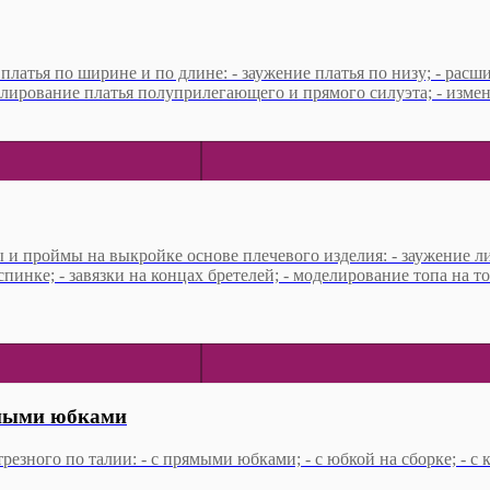
атья по ширине и по длине: - заужение платья по низу; - расшир
делирование платья полуприлегающего и прямого силуэта; - измен
 проймы на выкройке основе плечевого изделия: - заужение лин
инке; - завязки на концах бретелей; - моделирование топа на то
зными юбками
резного по талии: - с прямыми юбками; - с юбкой на сборке; - с