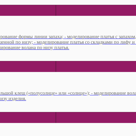
ирование формы линии запаха; - моделирование платья с запахом
енной по низу; - моделирование платья со складками по лифу и 
ирование волана по низу платья.
ольшой клеш («полусолнце» или «солнце»); - моделирование вола
изу изделия.