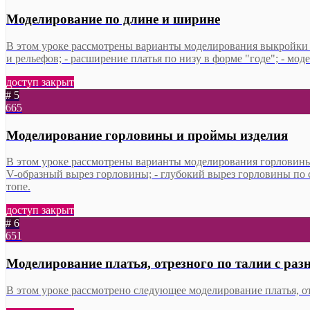
Моделирование по длине и ширине
В этом уроке рассмотрены варианты моделирования выкройки пл
и рельефов; - расширение платья по низу в форме "годе"; - мо
доступ закрыт
# 5
665
Моделирование горловины и проймы изделия
В этом уроке рассмотрены варианты моделирования горловины и
V-образный вырез горловины; - глубокий вырез горловины по сп
топе.
доступ закрыт
# 6
651
Моделирование платья, отрезного по талии с ра
В этом уроке рассмотрено следующее моделирование платья, от