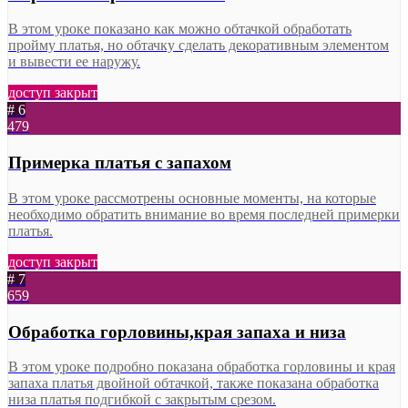
В этом уроке показано как можно обтачкой обработать
пройму платья, но обтачку сделать декоративным элементом
и вывести ее наружу.
доступ закрыт
# 6
479
Примерка платья с запахом
В этом уроке рассмотрены основные моменты, на которые
необходимо обратить внимание во время последней примерки
платья.
доступ закрыт
# 7
659
Обработка горловины,края запаха и низа
В этом уроке подробно показана обработка горловины и края
запаха платья двойной обтачкой, также показана обработка
низа платья подгибкой с закрытым срезом.