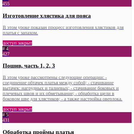
455
Изготовление хлястика для пояса
В этом уроке показан процесс изготовления хлястиков для
платья с запахом.
доступ закрыт
# 4
427
Пошив, часть 1, 2, 3
В этом уроке рассмотрены следующие операции: -
соединение обтачек платья между собой; - стачивание
вытачек: нагрудных и талиевых; - стачивание боковых и
плечевых швов и их обметывание; - обработка щели в
боковом шве для хлястиков; - а также настройка оверлока.
доступ закрыт
# 5
431
Обработка проймы платья