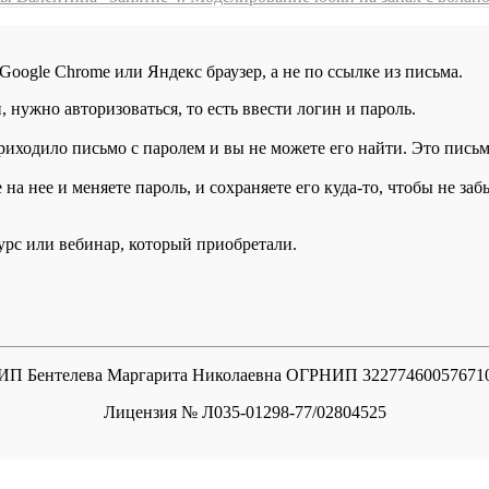
 Google Chrome или Яндекс браузер, а не по ссылке из письма.
нужно авторизоваться, то есть ввести логин и пароль.
иходило письмо с паролем и вы не можете его найти. Это письмо
а нее и меняете пароль, и сохраняете его куда-то, чтобы не заб
курс или вебинар, который приобретали.
ИП Бентелева Маргарита Николаевна ОГРНИП 32277460057671
Лицензия № Л035-01298-77/02804525