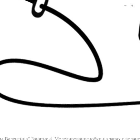
мы Валентина"
Занятие 4. Моделирование юбки на запах с волан