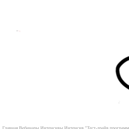
Главная
Вебинары Интенсивы
Интенсив "Тест-драйв програм