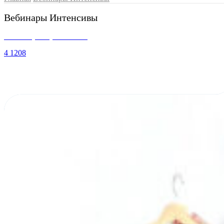
Вебинары Интенсивы
Вебинар "Прибавки"
4
1208