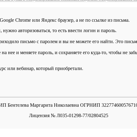
 Google Chrome или Яндекс браузер, а не по ссылке из письма.
нужно авторизоваться, то есть ввести логин и пароль.
иходило письмо с паролем и вы не можете его найти. Это письмо
а нее и меняете пароль, и сохраняете его куда-то, чтобы не заб
курс или вебинар, который приобретали.
ИП Бентелева Маргарита Николаевна ОГРНИП 32277460057671
Лицензия № Л035-01298-77/02804525