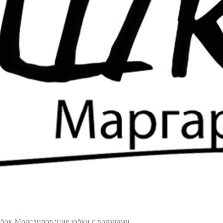
юбок
Моделирование юбки с воланами