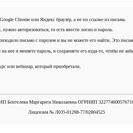
 Google Chrome или Яндекс браузер, а не по ссылке из письма.
нужно авторизоваться, то есть ввести логин и пароль.
иходило письмо с паролем и вы не можете его найти. Это письмо
а нее и меняете пароль, и сохраняете его куда-то, чтобы не заб
курс или вебинар, который приобретали.
ИП Бентелева Маргарита Николаевна ОГРНИП 32277460057671
Лицензия № Л035-01298-77/02804525