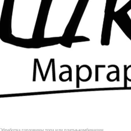
Обработка горловины топа или платья-комбинации