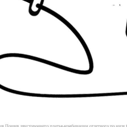
ив
Пошив двустороннего платья-комбинации отлетного по низу