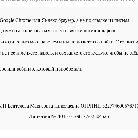
 Google Chrome или Яндекс браузер, а не по ссылке из письма.
нужно авторизоваться, то есть ввести логин и пароль.
иходило письмо с паролем и вы не можете его найти. Это письмо
а нее и меняете пароль, и сохраняете его куда-то, чтобы не заб
курс или вебинар, который приобретали.
ИП Бентелева Маргарита Николаевна ОГРНИП 32277460057671
Лицензия № Л035-01298-77/02804525