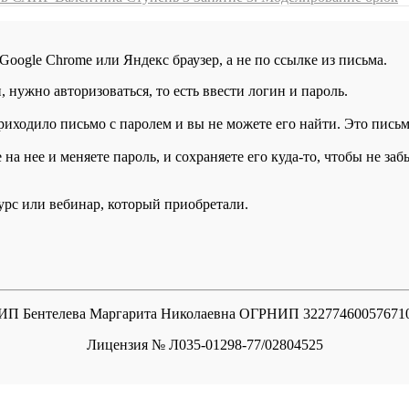
 Google Chrome или Яндекс браузер, а не по ссылке из письма.
нужно авторизоваться, то есть ввести логин и пароль.
иходило письмо с паролем и вы не можете его найти. Это письмо
а нее и меняете пароль, и сохраняете его куда-то, чтобы не заб
курс или вебинар, который приобретали.
ИП Бентелева Маргарита Николаевна ОГРНИП 32277460057671
Лицензия № Л035-01298-77/02804525