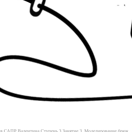
а в САПР Валентина
Ступень 3
Занятие 3. Моделирование брюк