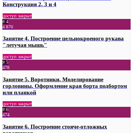
Конструкция 2, 3 и 4
доступ закрыт
# 4
4
870
Занятие 4. Построение цельнокроеного рукава
"летучая мышь"
доступ закрыт
# 5
478
Занятие 5. Воротники. Моделирование
горловины. Оформление края борта подбортом
или планкой
доступ закрыт
# 6
474
Занятие 6. Построение стояче-отложных