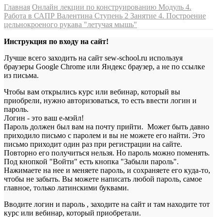
Главная
Онлайн лекции по конструированию
Модуль 4.
Работа в САПР Валентина
Ступень 2
Занятие 4. Построение
цельнокроеного рукава "летучая мышь"
Инструкция по входу на сайт!
Лучше всего заходить на сайт sew-school.ru используя
браузеры Google Chrome или Яндекс браузер, а не по ссылке
из письма.
Чтобы вам открылись курс или вебинар, который вы
приобрели, нужно авторизоваться, то есть ввести логин и
пароль.
Логин - это ваш е-мэйл!
Пароль должен был вам на почту прийти. Может быть давно
приходило письмо с паролем и вы не можете его найти. Это
письмо приходит один раз при регистрации на сайте.
Повторно его получиться нельзя. Но пароль можно поменять.
Под кнопкой "Войти" есть кнопка "Забыли пароль".
Нажимаете на нее и меняете пароль, и сохраняете его куда-то,
чтобы не забыть. Вы можете написать любой пароль, самое
главное, только латинскими буквами.
Вводите логин и пароль , заходите на сайт и там находите тот
курс или вебинар, который приобретали.